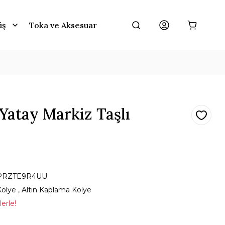
üş
Toka ve Aksesuar
Yatay Markiz Taşlı
PRZTE9R4UU
Kolye
,
Altın Kaplama Kolye
erle!