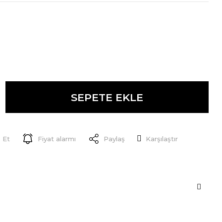
SEPETE EKLE
 Et
Fiyat alarmı
Paylaş
Karşılaştır