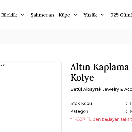
Bileklik
Şahmeran
Küpe
Yüzük
925 Güm
Altın Kaplama 
Kolye
Betül Albayrak Jewelry & Acc
Stok Kodu
Kategori
* 145,37 TL den başlayan taksitl