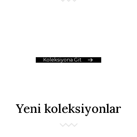
%25
%25
Koleksiyona Git
Yeni koleksiyonlar
Desenli Halka Xuping Küpe
Vip Çengelli İğne