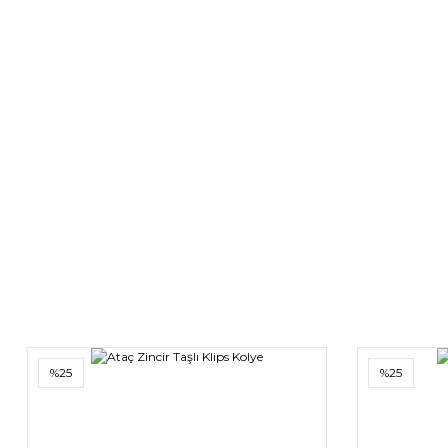
Ezme Zincir Desenli Xuping Kolye
Vip A
Unısex Charmlı Çift Bilekliği (1 Adet Bileklik Fi
495,00 TL
660,00 TL
637,50 TL
850,00 TL
%25
%25
%25
YENİ
YENİ
%25
%25