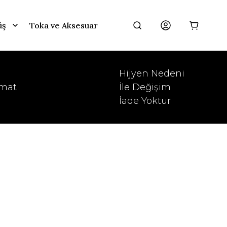
üş
Toka ve Aksesuar
Ürünleri Gör
Ürünleri Keşfet
Ürünleri Keşfet
Hijyen Nedeni
imat
İle Değişim
İade Yoktur