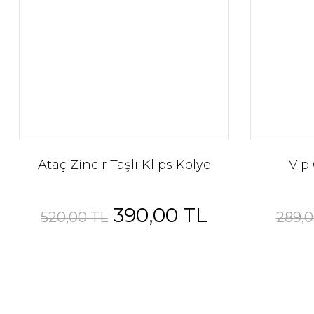
Vip Halka Taşlı Earcuff
277,50 TL
370,00 TL
Vip Ayarlanabilir Taşlı Markiz Kesim Yüzük
Ataç Zincir Taşlı Klips Kolye
Vip
255,00 TL
340,00 TL
390,00 TL
%25
%25
520,00 TL
289,0
Vip Ayarlana