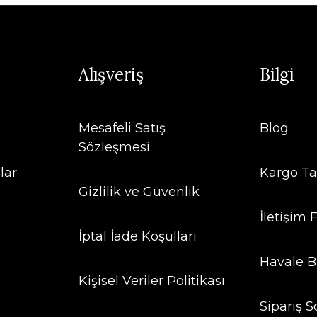
%25
YENİ
Alışveriş
Bilgi
Mesafeli Satış
Blog
Sözleşmesi
Yuvarlak Taşlı S
ı Minimal Bubble Harf Kolye
lar
Kargo Ta
Gizlilik ve Güvenlik
224,25 TL
820,00 TL
,00 TL
İletişim
İptal İade Koşullari
İkili Birleşik Taş
%25
Havale B
Kişisel Veriler Politikası
ma Taşlı Kuzey Yıldızı Kolye
6
820,00 TL
Sipariş S