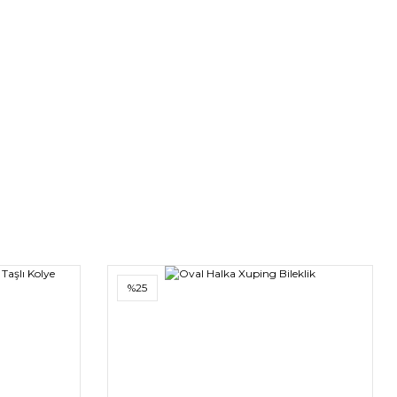
00,00 TL
%25
n Kaplama Topçuk Zincir Göz Kolye