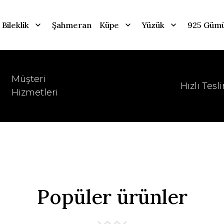
Bileklik
Şahmeran
Küpe
Yüzük
925 Güm
Müşteri
Hızlı Tesl
Hizmetleri
Popüler ürünler