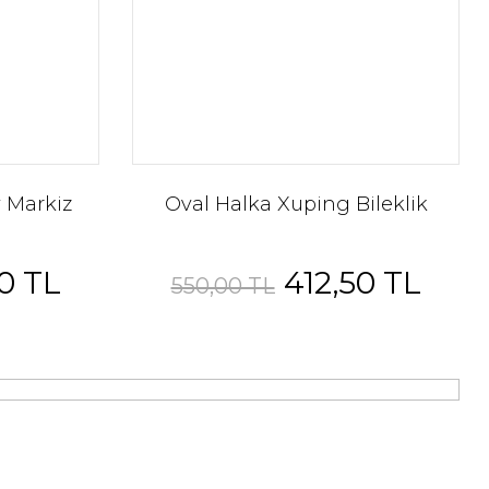
ı Bombeli Xuping Küpe
330,00 TL
440,00 TL
299,25 TL
 TL
 Markiz
Oval Halka Xuping Bileklik
%25
0 TL
412,50 TL
550,00 TL
YENİ