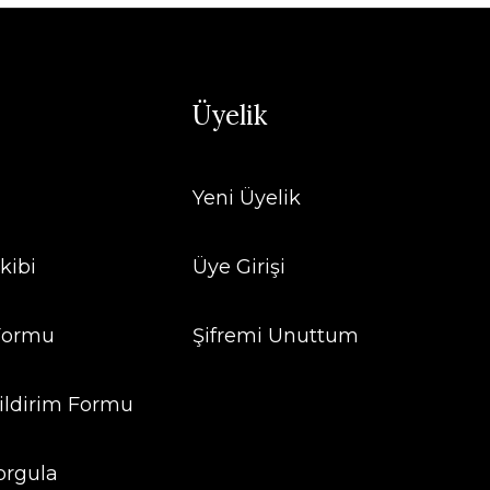
Üyelik
Yeni Üyelik
uyolu Xuping Bileklik
kibi
Üye Girişi
615,00 TL
 Formu
Şifremi Unuttum
lı Xuping Bileklik
ildirim Formu
15,00 TL
orgula