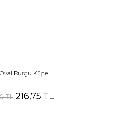
Full Taşlı Yıldız Xuping Kolye
Cuban Model 
412,50 TL
550,00 TL
820,00
 Oval Burgu Küpe
216,75 TL
%25
0 TL
bilir Taşlı Markiz Kesim Serçe Parmak Yüzüğü
255,00 TL
340,00 TL