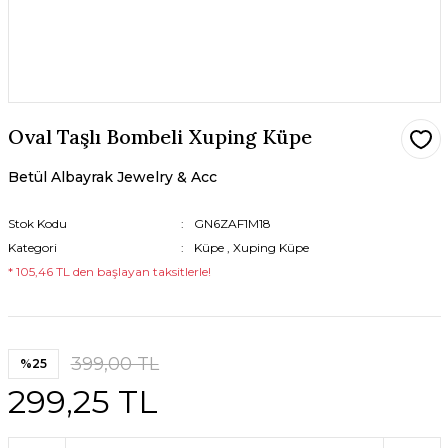
Oval Taşlı Bombeli Xuping Küpe
Betül Albayrak Jewelry & Acc
Stok Kodu
GN6ZAF1M18
Kategori
Küpe
,
Xuping Küpe
* 105,46 TL den başlayan taksitlerle!
399,00 TL
%25
299,25 TL