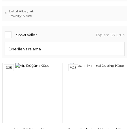
Betül Albayrak
Jewelry & Acc
Stoktakiler
Toplam 127 ürün
%25
%25