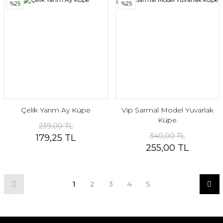
%25
%25
Çelik Yarım Ay Küpe
Vip Sarmal Model Yuvarlak
Küpe
239,00 TL
340,00 TL
179,25 TL
255,00 TL
1
2
3
4
5