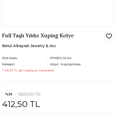
Full Taşlı Yıldız Xuping Kolye
Betül Albayrak Jewelry & Acc
Stok Kodu
P9XBCLSCA4
Kategori
Kolye
,
Xuping Kolye
* 145,37 TL den başlayan taksitlerle!
550,00 TL
%25
412,50 TL