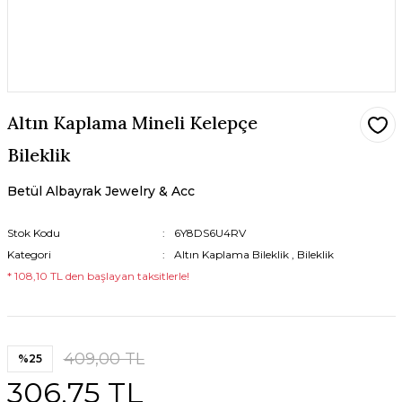
Altın Kaplama Mineli Kelepçe
Bileklik
Betül Albayrak Jewelry & Acc
Stok Kodu
6Y8DS6U4RV
Kategori
Altın Kaplama Bileklik
,
Bileklik
* 108,10 TL den başlayan taksitlerle!
409,00 TL
%25
306,75 TL