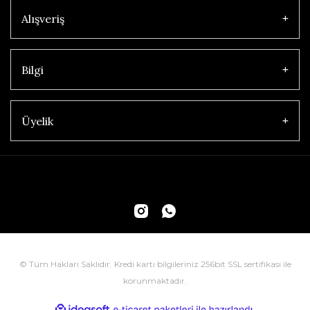
Alışveriş
Bilgi
Üyelik
© Tüm Hakları Saklıdır. Kredi kartı bilgileriniz 256bit SSL sertifikası ile
korunmaktadır.
ile
ideasoft
e-