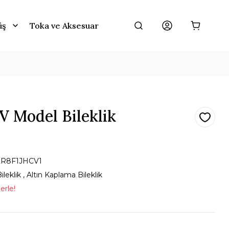
üş
Toka ve Aksesuar
V Model Bileklik
2R8F1JHCV1
ileklik
,
Altın Kaplama Bileklik
erle!