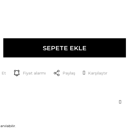
SEPETE EKLE
 Et
Fiyat alarmı
Paylaş
Karşılaştır
anılabilir.