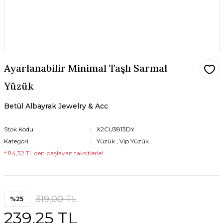
Ayarlanabilir Minimal Taşlı Sarmal
Yüzük
Betül Albayrak Jewelry & Acc
Stok Kodu
X2CU3813DY
Kategori
Yüzük
,
Vip Yüzük
* 84,32 TL den başlayan taksitlerle!
319,00 TL
%25
239,25 TL