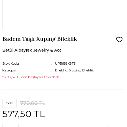
Badem Taşlı Xuping Bileklik
Betül Albayrak Jewelry & Acc
Stok Kodu
UP5659K9T3
Kategori
Bileklik
,
Xuping Bileklik
* 203,52 TL den başlayan taksitlerle!
770,00 TL
%25
577,50 TL