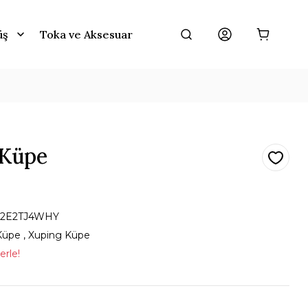
üş
Toka ve Aksesuar
 Küpe
J2E2TJ4WHY
Küpe
,
Xuping Küpe
erle!