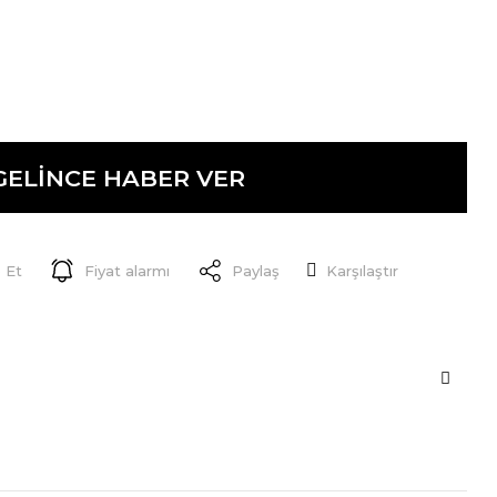
GELİNCE HABER VER
 Et
Fiyat alarmı
Paylaş
Karşılaştır