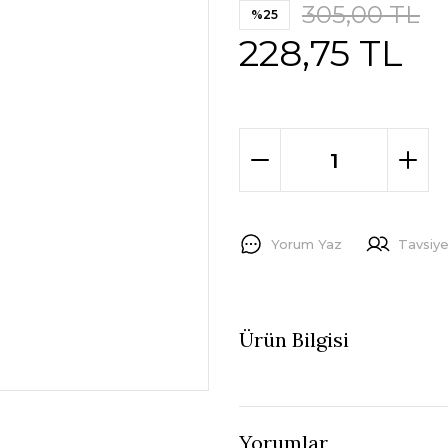
305,00 TL
%25
228,75 TL
Yorum Yaz
Tavsiye
Ürün Bilgisi
Yorumlar