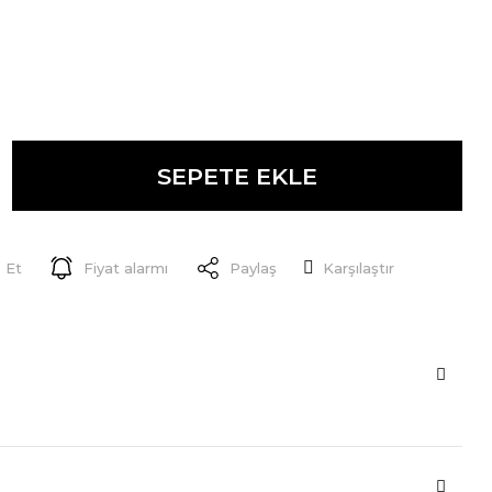
SEPETE EKLE
 Et
Fiyat alarmı
Paylaş
Karşılaştır