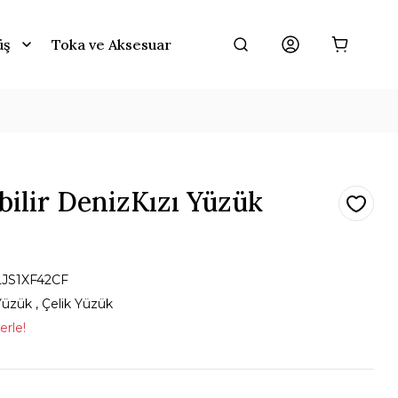
üş
Toka ve Aksesuar
bilir DenizKızı Yüzük
LJS1XF42CF
Yüzük
,
Çelik Yüzük
erle!