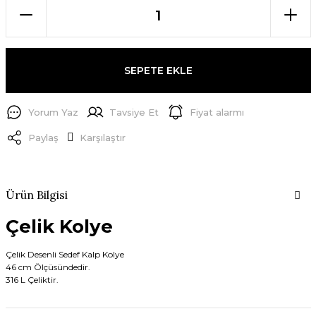
SEPETE EKLE
Yorum Yaz
Tavsiye Et
Fiyat alarmı
Paylaş
Karşılaştır
Ürün Bilgisi
Çelik Kolye
Çelik Desenli Sedef Kalp Kolye
46 cm Ölçüsündedir.
316 L Çeliktir.