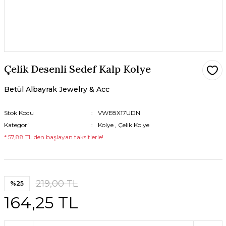
Çelik Desenli Sedef Kalp Kolye
Betül Albayrak Jewelry & Acc
Stok Kodu
VWE8X17UDN
Kategori
Kolye
,
Çelik Kolye
* 57,88 TL den başlayan taksitlerle!
219,00 TL
%25
164,25 TL