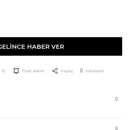
GELİNCE HABER VER
 Et
Fiyat alarmı
Paylaş
Karşılaştır