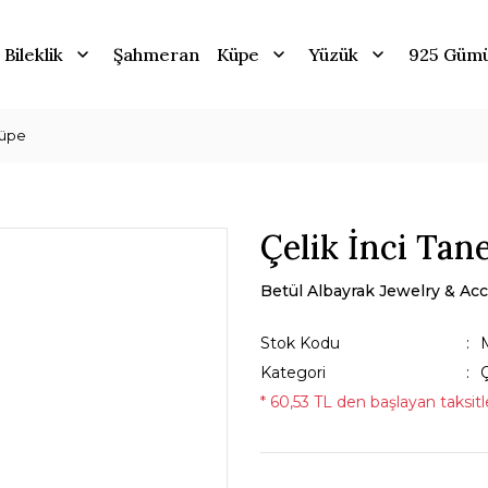
Bileklik
Şahmeran
Küpe
Yüzük
925 Güm
Küpe
Çelik İnci Tan
Betül Albayrak Jewelry & Acc
Stok Kodu
Kategori
* 60,53 TL den başlayan taksitle