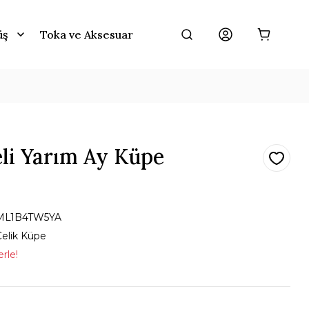
üş
Toka ve Aksesuar
eli Yarım Ay Küpe
ML1B4TW5YA
Çelik Küpe
rle!