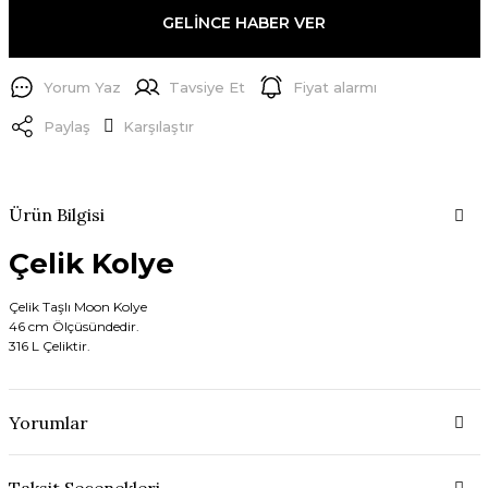
GELİNCE HABER VER
Yorum Yaz
Tavsiye Et
Fiyat alarmı
Paylaş
Karşılaştır
Ürün Bilgisi
Çelik Kolye
Çelik Taşlı Moon Kolye
46 cm Ölçüsündedir.
316 L Çeliktir.
Yorumlar
Taksit Seçenekleri