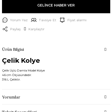
GELİNCE HABER VER
Yorum Yaz
Tavsiye Et
Fiyat alarmı
Paylaş
Karşılaştır
Ürün Bilgisi
Çelik Kolye
Çelik Üçlü Damla Model Kolye
46 cm Ölçüsündedir.
316 L Çeliktir.
Yorumlar
Taksit Seçenekleri