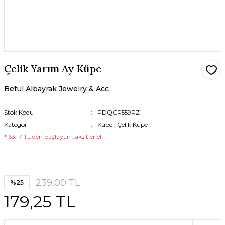
Çelik Yarım Ay Küpe
Betül Albayrak Jewelry & Acc
Stok Kodu
PDQCR559RZ
Kategori
Küpe
,
Çelik Küpe
* 63,17 TL den başlayan taksitlerle!
239,00 TL
%25
179,25 TL