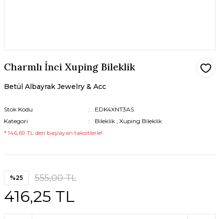
Charmlı İnci Xuping Bileklik
Betül Albayrak Jewelry & Acc
Stok Kodu
EDK4XNT3AS
Kategori
Bileklik
,
Xuping Bileklik
* 146,69 TL den başlayan taksitlerle!
555,00 TL
%25
416,25 TL