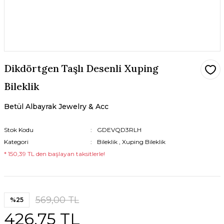
Dikdörtgen Taşlı Desenli Xuping
Bileklik
Betül Albayrak Jewelry & Acc
Stok Kodu
GDEVQD3RLH
Kategori
Bileklik
,
Xuping Bileklik
* 150,39 TL den başlayan taksitlerle!
569,00 TL
%25
426,75 TL