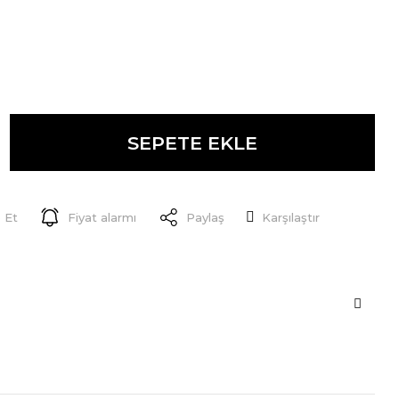
SEPETE EKLE
 Et
Fiyat alarmı
Paylaş
Karşılaştır