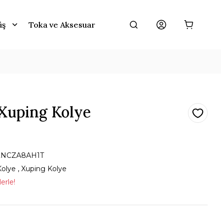
üş
Toka ve Aksesuar
 Xuping Kolye
2NCZA8AH1T
Kolye
,
Xuping Kolye
erle!