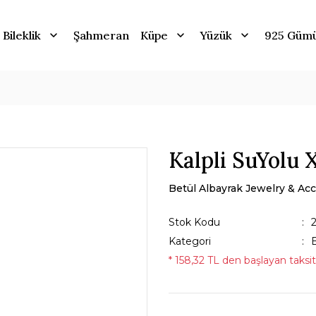
Bileklik
Şahmeran
Küpe
Yüzük
925 Güm
Kalpli SuYolu 
Betül Albayrak Jewelry & Acc
Stok Kodu
Kategori
B
* 158,32 TL den başlayan taksitl