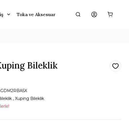
üş
Toka ve Aksesuar
Xuping Bileklik
2GDM2RBA5X
ileklik
,
Xuping Bileklik
erle!