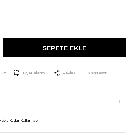
SEPETE EKLE
 Et
Fiyat alarmı
Paylaş
Karşılaştır
 cö e Kadar Kullanılabilir.