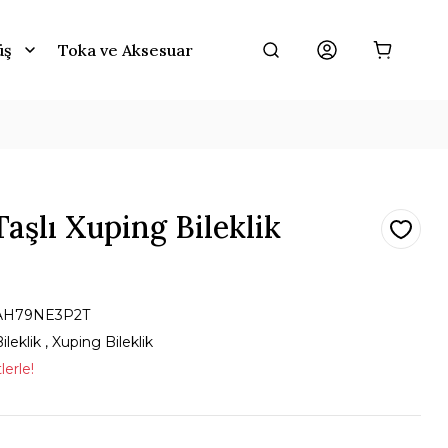
üş
Toka ve Aksesuar
aşlı Xuping Bileklik
AH79NE3P2T
ileklik
,
Xuping Bileklik
lerle!