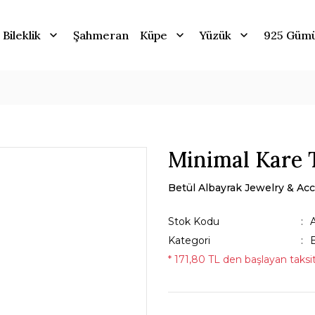
Bileklik
Şahmeran
Küpe
Yüzük
925 Güm
Minimal Kare T
Betül Albayrak Jewelry & Acc
Stok Kodu
Kategori
B
* 171,80 TL den başlayan taksit