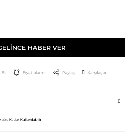
GELİNCE HABER VER
 Et
Fiyat alarmı
Paylaş
Karşılaştır
 cö e Kadar Kullanılabilir.