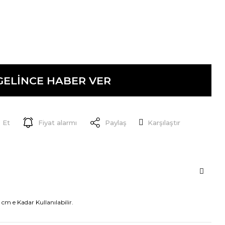
GELİNCE HABER VER
 Et
Fiyat alarmı
Paylaş
Karşılaştır
 cm e Kadar Kullanılabilir.