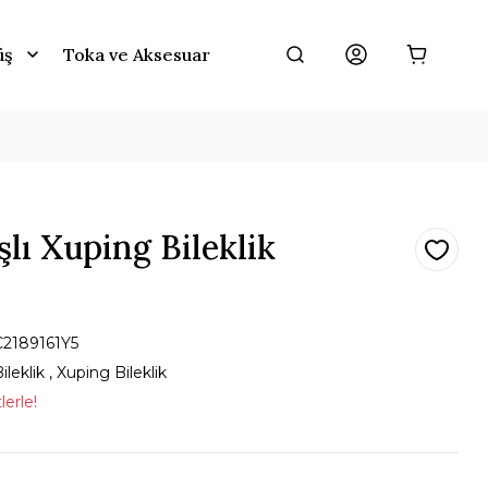
üş
Toka ve Aksesuar
şlı Xuping Bileklik
C2189161Y5
ileklik
,
Xuping Bileklik
lerle!