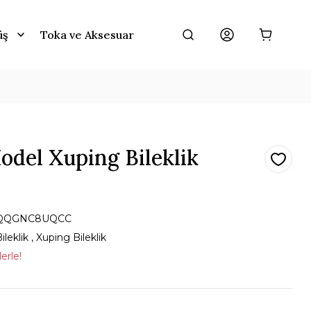
üş
Toka ve Aksesuar
odel Xuping Bileklik
QQGNC8UQCC
ileklik
,
Xuping Bileklik
erle!