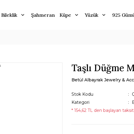
Bileklik
Şahmeran
Küpe
Yüzük
925 Güm
Taşlı Düğme M
Betül Albayrak Jewelry & Acc
Stok Kodu
Kategori
B
* 154,62 TL den başlayan taksitl