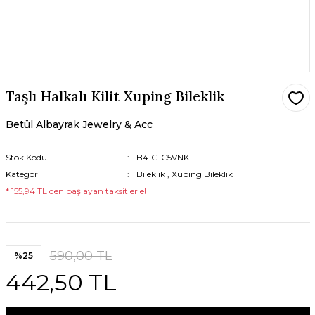
Taşlı Halkalı Kilit Xuping Bileklik
Betül Albayrak Jewelry & Acc
Stok Kodu
B41G1C5VNK
Kategori
Bileklik
,
Xuping Bileklik
* 155,94 TL den başlayan taksitlerle!
590,00 TL
%25
442,50 TL