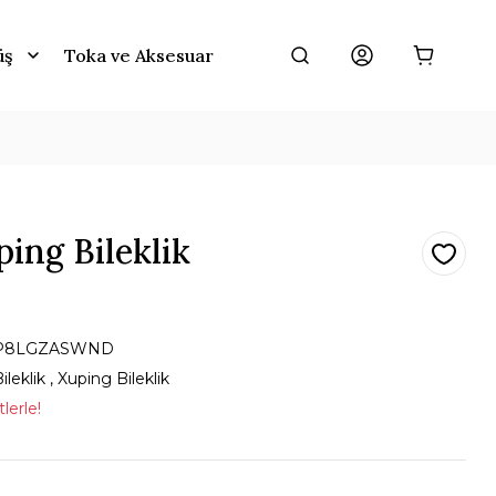
üş
Toka ve Aksesuar
ping Bileklik
P8LGZASWND
ileklik
,
Xuping Bileklik
lerle!