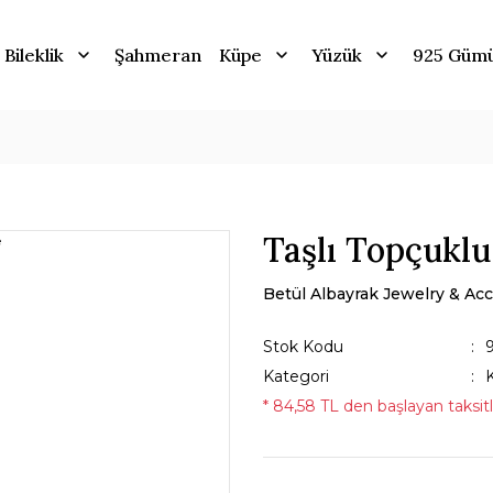
Bileklik
Şahmeran
Küpe
Yüzük
925 Güm
Taşlı Topçukl
Betül Albayrak Jewelry & Acc
Stok Kodu
Kategori
* 84,58 TL den başlayan taksitl