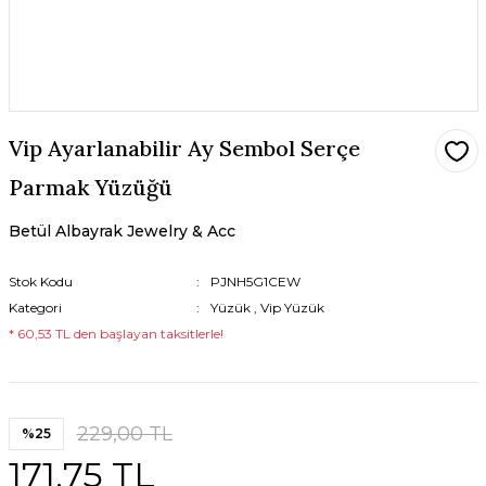
Vip Ayarlanabilir Ay Sembol Serçe
Parmak Yüzüğü
Betül Albayrak Jewelry & Acc
Stok Kodu
PJNH5G1CEW
Kategori
Yüzük
,
Vip Yüzük
* 60,53 TL den başlayan taksitlerle!
229,00 TL
%25
171,75 TL