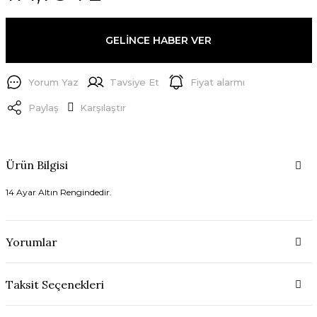
GELİNCE HABER VER
Yorum Yaz
Tavsiye Et
Fiyat alarmı
Paylaş
Karşılaştır
Ürün Bilgisi
14 Ayar Altın Rengindedir.
Yorumlar
Taksit Seçenekleri