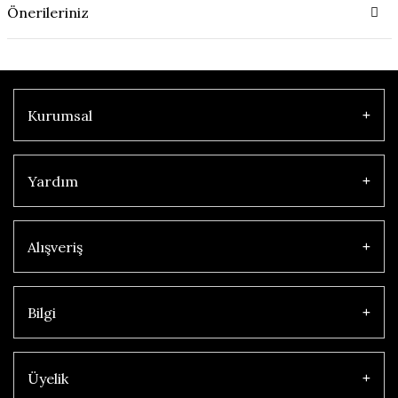
Önerileriniz
Kurumsal
Yardım
Alışveriş
Bilgi
Üyelik