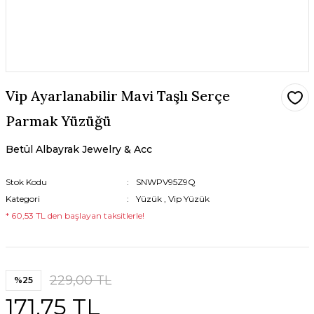
Vip Ayarlanabilir Mavi Taşlı Serçe
Parmak Yüzüğü
Betül Albayrak Jewelry & Acc
Stok Kodu
SNWPV95Z9Q
Kategori
Yüzük
,
Vip Yüzük
* 60,53 TL den başlayan taksitlerle!
229,00 TL
%25
171,75 TL