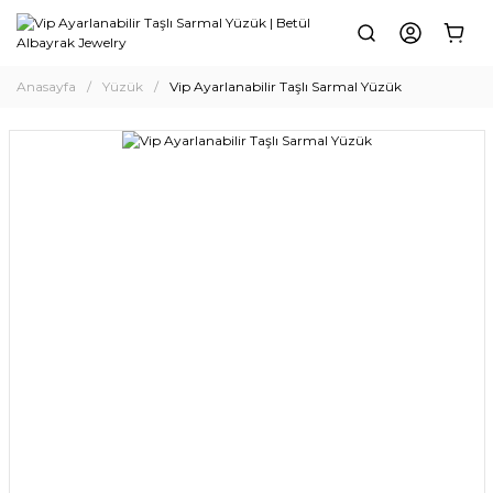
Anasayfa
Yüzük
Vip Ayarlanabilir Taşlı Sarmal Yüzük