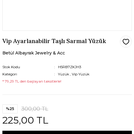
Vip Ayarlanabilir Taşlı Sarmal Yüzük
Betül Albayrak Jewelry & Acc
Stok Kodu
H5RB7ZKJH3
Kategori
Yüzük
,
Vip Yüzük
* 79,29 TL den başlayan taksitlerle!
300,00 TL
%25
225,00 TL