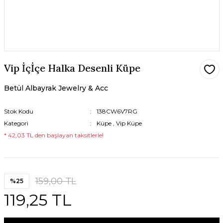
Vip İçİçe Halka Desenli Küpe
Betül Albayrak Jewelry & Acc
Stok Kodu
138CW6V7RG
Kategori
Küpe
,
Vip Küpe
* 42,03 TL den başlayan taksitlerle!
159,00 TL
%25
119,25 TL