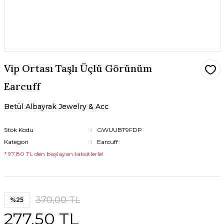
Vip Ortası Taşlı Üçlü Görünüm
Earcuff
Betül Albayrak Jewelry & Acc
Stok Kodu
GWUUBT9FDP
Kategori
Earcuff
* 97,80 TL den başlayan taksitlerle!
370,00 TL
%25
277,50 TL