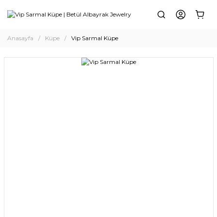
Anasayfa
Küpe
Vip Sarmal Küpe