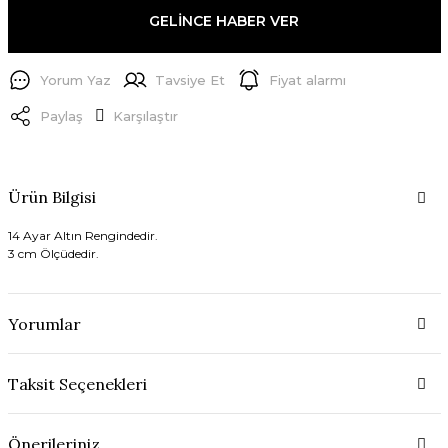
GELİNCE HABER VER
Yorum Yaz
Tavsiye Et
Fiyat alarmı
Paylaş
Karşılaştır
Ürün Bilgisi
14 Ayar Altın Rengindedir.
3 cm Ölçüdedir.
Yorumlar
Taksit Seçenekleri
Önerileriniz