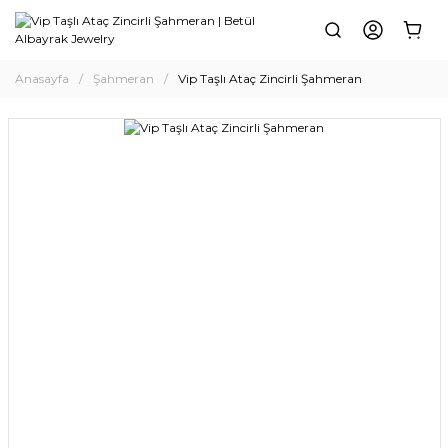
Anasayfa
Şahmeran
Vip Taşlı Ataç Zincirli Şahmeran