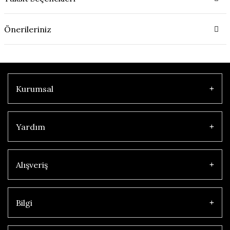
Önerileriniz
Kurumsal
Yardım
Alışveriş
Bilgi