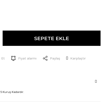
SEPETE EKLE
 Et
Fiyat alarmı
Paylaş
Karşılaştır
5 Kuruş Kadardır.