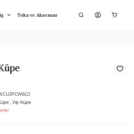
üş
Toka ve Aksesuar
 Küpe
WCUJPCW6GJ
Küpe
,
Vip Küpe
erle!