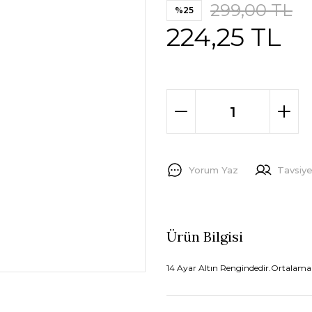
299,00 TL
%25
224,25 TL
Yorum Yaz
Tavsiye
Ürün Bilgisi
14 Ayar Altın Rengindedir.Ortalama 