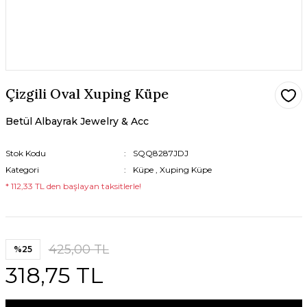
Çizgili Oval Xuping Küpe
Betül Albayrak Jewelry & Acc
Stok Kodu
SQQ8287JDJ
Kategori
Küpe
,
Xuping Küpe
* 112,33 TL den başlayan taksitlerle!
425,00 TL
%25
318,75 TL