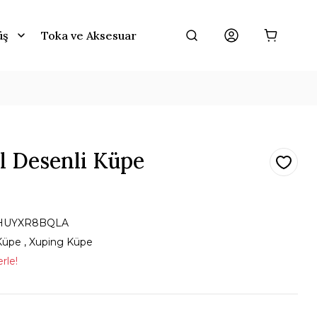
üş
Toka ve Aksesuar
 Desenli Küpe
HUYXR8BQLA
Küpe
,
Xuping Küpe
rle!