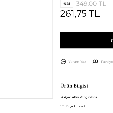
349,00 TL
%25
261,75 TL
Yorum Yaz
Tavsiye
Ürün Bilgisi
14 Ayar Altın Rengindedir.
1 TL Boyutundadır.