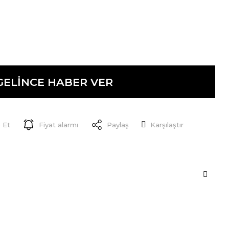
GELİNCE HABER VER
 Et
Fiyat alarmı
Paylaş
Karşılaştır