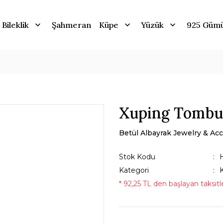
Bileklik
Şahmeran
Küpe
Yüzük
925 Güm
Xuping Tombul
Betül Albayrak Jewelry & Acc
Stok Kodu
Kategori
* 92,25 TL den başlayan taksitle